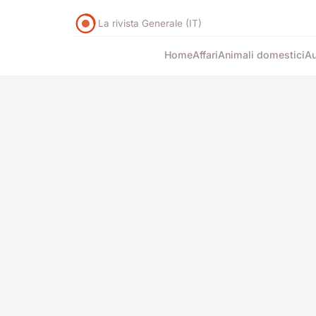
La rivista Generale (IT)
Home
Affari
Animali domestici
Au