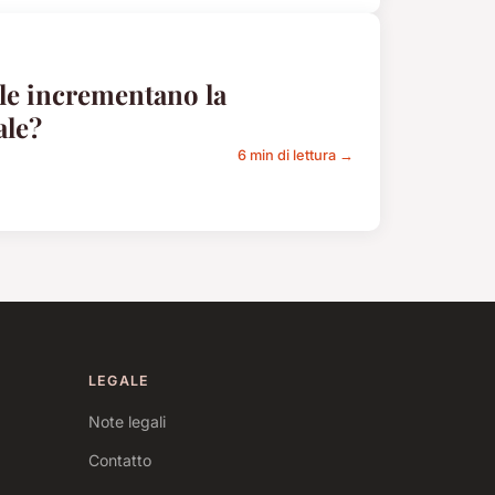
iale incrementano la
ale?
6 min di lettura →
LEGALE
Note legali
Contatto